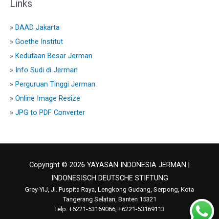
Links
»
DAAD Jakarta
»
Goethe Institut
»
Kedutaan Besar Jerman
»
Info Sudi di Jerman
»
Perguruan Tinggi Jerman
»
Online Image Resize
»
JPG to PDF Converter
Copyright © 2026 YAYASAN INDONESIA JERMAN |
INDONESISCH DEUTSCHE STIFTUNG
Grey-YIJ, Jl. Puspita Raya, Lengkong Gudang, Serpong, Kota
Tangerang Selatan, Banten 15321
Telp. +6221-53169066, +6221-53169113