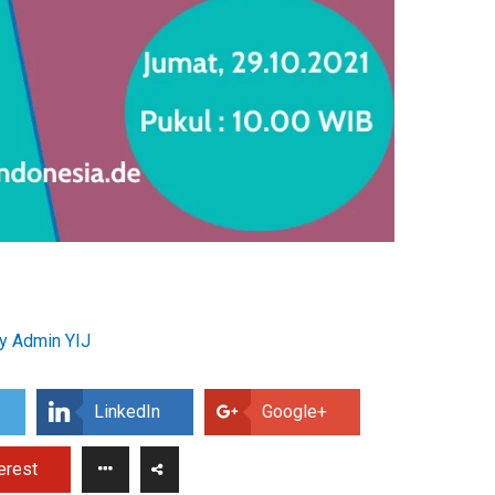
By
Admin YIJ
LinkedIn
Google+
erest