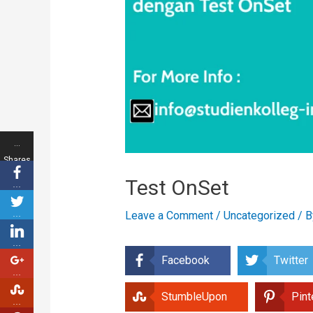
…
Shares
Test OnSet
…
…
Leave a Comment
/
Uncategorized
/ 
…
Facebook
Twitter
…
StumbleUpon
Pint
…